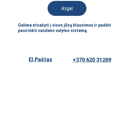
Atgal
Galime atsakyti į visus jūsų klausimus ir padėti 
pasirinkti vandens valymo sistemą.
El.Paštas
+370 620 31269
★★★★★
PRIVATUMO POLITIKA
GĄŽINIMO POLITIKA
PASLAUGŲ TEIKIMO SĄLYGOS
SLAPUKAI
ASTON SERVICE UAB
+370 620 31269
INFO@ASTON.LT