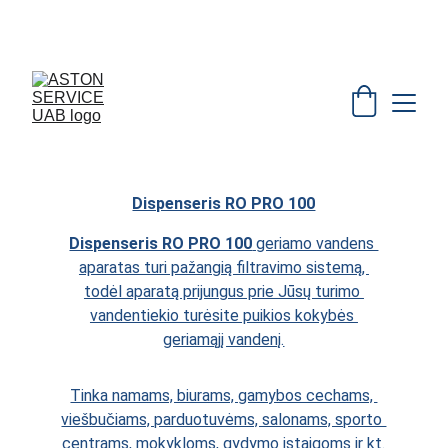
 VANDENS FILTRAI      +370 620 31269
Dispenseris RO PRO 100
Dispenseris RO PRO 100
 geriamo vandens 
aparatas turi pažangią filtravimo sistemą, 
todėl aparatą prijungus prie Jūsų turimo 
vandentiekio turėsite puikios kokybės 
geriamąjį vandenį.
Tinka namams, biurams, gamybos cechams, 
viešbučiams, parduotuvėms, salonams, sporto 
centrams, mokykloms, gydymo įstaigoms ir kt.