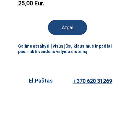
25,00 Eur.
Atgal
Galime atsakyti į visus jūsų klausimus ir padėti 
pasirinkti vandens valymo sistemą.
El.Paštas
+370 620 31269
★★★★★
PRIVATUMO POLITIKA
GĄŽINIMO POLITIKA
PASLAUGŲ TEIKIMO SĄLYGOS