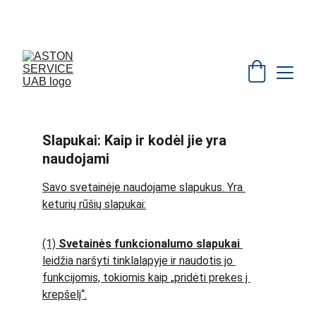
 VANDENS FILTRAI      +370 620 31269
Slapukai: Kaip ir kodėl jie yra 
naudojami
Savo svetainėje naudojame slapukus. Yra 
keturių rūšių slapukai:
(1) 
Svetainės funkcionalumo slapukai
leidžia naršyti tinklalapyje ir naudotis jo 
funkcijomis, tokiomis kaip „pridėti prekes į 
krepšelį“.