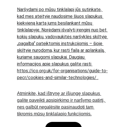
Naršydami po mūsų tinklalapį jūs sutinkate, 
kad mes ateityje naudosime šiuos slapukus 
kiekvieną kartą jums besilankant mūsų 
tinklalapyje. Norėdami išvalyti įrenginį nuo bet 
kokių slapukų, vadovaukitės naršyklės skiltyje 
„pagalba“ pateiktomis instrukcijomis – šioje 
skiltyje nurodoma, kur rasti failą ar aplankalą, 
kuriame saugomi slapukai. Daugiau 
informacijos apie slapukus galite rasti 
https://ico.org.uk/for-organisations/guide-to-
pecr/cookies-and-similar-technologies/
 .
Atminkite, kad ištrynę ar išjungę slapukus 
galite paveikti apsipirkimo ir naršymo patirtį, 
nes galbūt negalėsite pasinaudoti tam 
tikromis mūsų tinklalapio funkcijomis.