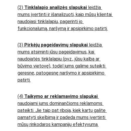
(2) 
Tinklalapio analizės slapukai
 leidžia 
mums įvertinti ir išanalizuoti, kaip mūsų klientai 
naudojasi tinklalapiu, pagerinti jo 
funkcionalumą, naršymą ir apsipirkimo patirtį.
(3) 
Pirkėjų pageidavimų slapukai
 leidžia 
mums atsiminti jūsų pageidavimus, kai 
naudojatės tinklalapiu (pvz., jūsų kalbą ar 
būvimo vietovę), todėl jums galime suteikti 
geresnę, patogesnę naršymo ir apsipirkimo 
patirtį.
(4) 
Taikymo ar reklamavimo slapukai
naudojami jums dominančioms reklamoms 
pateikti. Jie taip pat riboja, kiek kartų galite 
pamatyti skelbimą ir padeda mums įvertinti 
mūsų rinkodaros kampanijų efektyvumą.