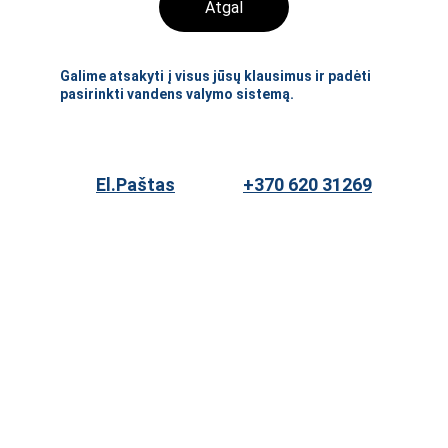
Atgal
Galime atsakyti į visus jūsų klausimus ir padėti 
pasirinkti vandens valymo sistemą.
El.Paštas
+370 620 31269
★★★★★
PRIVATUMO POLITIKA
GĄŽINIMO POLITIKA
PASLAUGŲ TEIKIMO SĄLYGOS
SLAPUKAI
ASTON SERVICE UAB
+370 620 31269
INFO@ASTON.LT